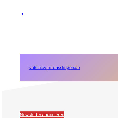
←
vakila.cvjm-dusslingen.de
Newsletter abonnieren