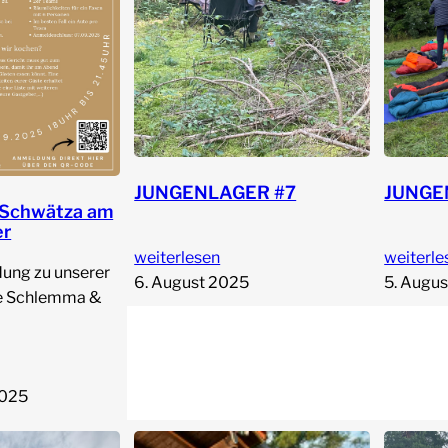
JUNGENLAGER #7
JUNGE
Schwätza am
er
weiterlesen
weiterle
dung zu unserer
6. August 2025
5. Augu
e Schlemma &
2025