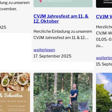
adung zu unserem
November.
CVJM Jahresfest am 11. &
CVJM 
12. Oktober
Herzlich
025
Herzliche Einladung zu unserem
CVJM-W
CVJM Jahresfest am 11. & 12.…
01.05.-0
zu…
weiterlesen
17. September 2025
weiterle
15. Sep