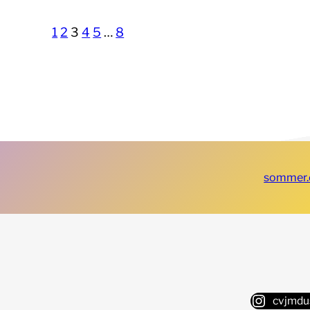
1
2
3
4
5
…
8
sommer.
cvjmdu