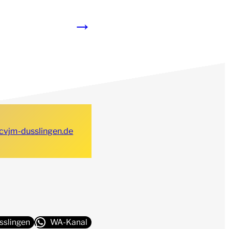
→
cvjm-dusslingen.de
sslingen
WA-Kanal