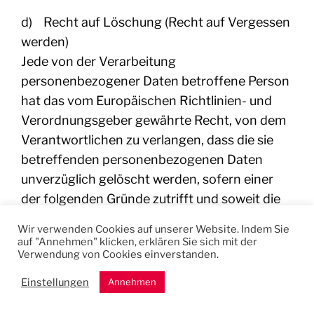
d) Recht auf Löschung (Recht auf Vergessen
werden)
Jede von der Verarbeitung
personenbezogener Daten betroffene Person
hat das vom Europäischen Richtlinien- und
Verordnungsgeber gewährte Recht, von dem
Verantwortlichen zu verlangen, dass die sie
betreffenden personenbezogenen Daten
unverzüglich gelöscht werden, sofern einer
der folgenden Gründe zutrifft und soweit die
Verarbeitung nicht erforderlich ist:
Wir verwenden Cookies auf unserer Website. Indem Sie
auf "Annehmen" klicken, erklären Sie sich mit der
Die personenbezogenen Daten wurden
Verwendung von Cookies einverstanden.
für solche Zwecke erhoben oder auf
Einstellungen
Annehmen
sonstige Weise verarbeitet, für welche sie
nicht mehr notwendig sind.