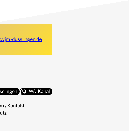
cvjm-dusslingen.de
sslingen
WA-Kanal
m / Kontakt
utz