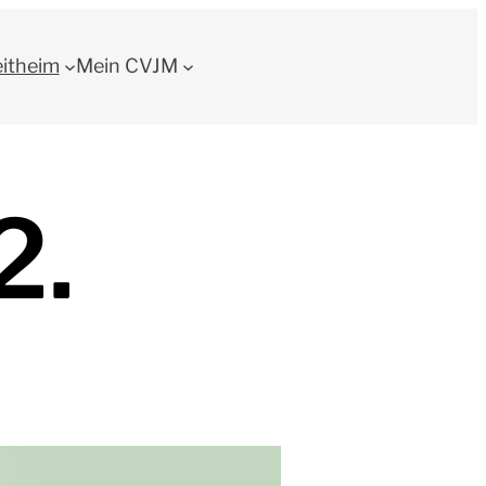
eitheim
Mein CVJM
2.
nstag, 17.12.