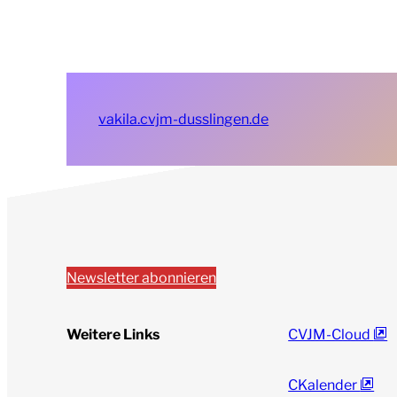
vakila.cvjm-dusslingen.de
Newsletter abonnieren
Weitere Links
CVJM-Cloud
CKalender