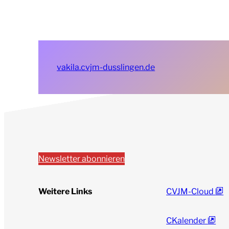
vakila.cvjm-dusslingen.de
Newsletter abonnieren
Weitere Links
CVJM-Cloud
CKalender