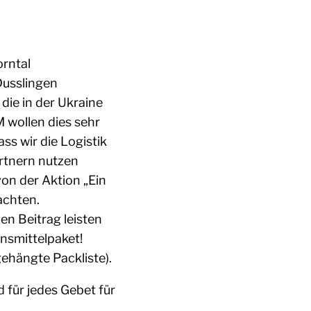
orntal
Dusslingen
die in der Ukraine
M wollen dies sehr
ss wir die Logistik
artnern nutzen
von der Aktion „Ein
achten.
en Beitrag leisten
nsmittelpaket!
ehängte Packliste).
d für jedes Gebet für