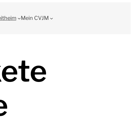
eitheim
Mein CVJM
ete
e