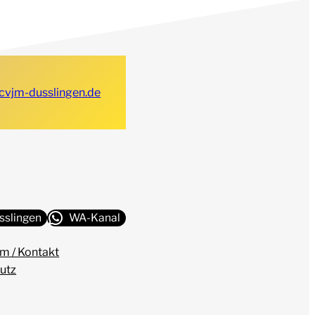
cvjm-dusslingen.de
sslingen
WA-Kanal
m / Kontakt
utz