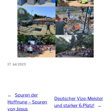
17. Juli 2023
←
Spuren der
Deutscher Vize-Meister
Hoffnung – Spuren
und starker 6.Platz!
→
von Jesus