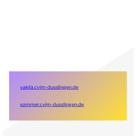
vakila.cvjm-dusslingen.de
sommer.cvjm-dusslingen.de